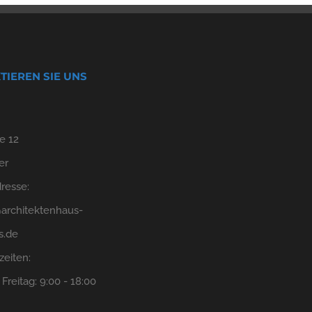
TIEREN SIE UNS
:
e 12
er
resse:
architektenhaus-
s.de
zeiten:
Freitag: 9:00 - 18:00