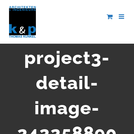
Zum
Inhalt
springen
project3-
detail-
image-
242258890