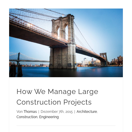
How We Manage Large Construction Projects
How We Manage Large
Construction Projects
Von
Thomas
|
Dezember 7th, 2015
|
Architecture
,
Construction
,
Engineering