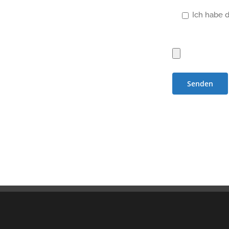
Ich habe 
Bitte
lasse
dieses
Feld
leer.