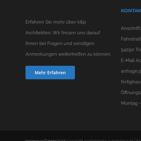
KONTAK
Erfahren Sie mehr über k&p
Anschrift
Architekten. Wir freuen uns darauf
Fahrstraß
Ihnen bei Fragen und sonstigen
54290 Tri
Anmerkungen weiterhelfen zu können.
E-Mail Ad
anfrage@
Mehr Erfahren
fertighau
Öffnungs
Montag - 
Impressum
|
Datenschutz
| Copyright architektenhaus-fertighaus.de | Ke