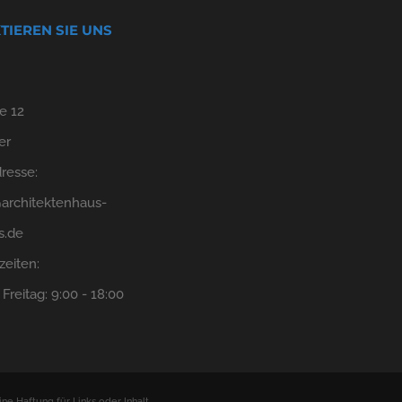
TIEREN SIE UNS
:
e 12
er
resse:
architektenhaus-
s.de
zeiten:
Freitag: 9:00 - 18:00
ine Haftung für Links oder Inhalt