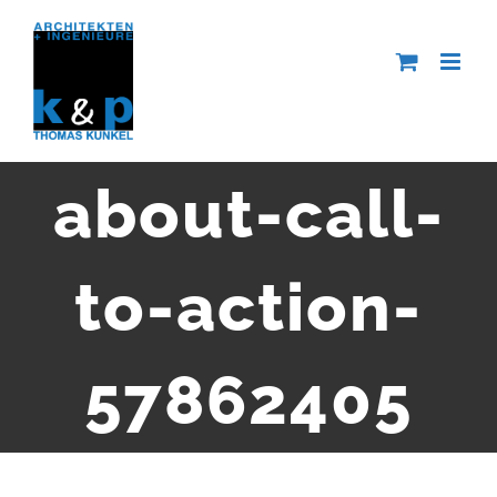
Zum
Inhalt
springen
about-call-
to-action-
57862405