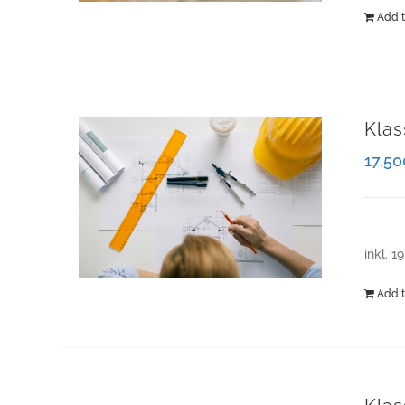
Add t
Klas
17.5
inkl. 1
Add t