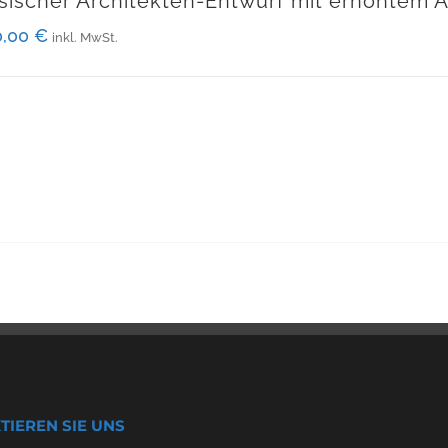
sischer Architekten-Entwurf mit erhöhtem
0,00
€
inkl. MwSt.
TIEREN SIE UNS