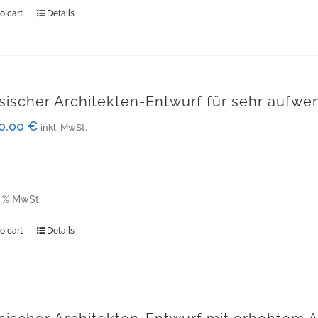
o cart
Details
sischer Architekten-Entwurf für sehr aufwe
00,00
€
inkl. MwSt.
9 % MwSt.
o cart
Details