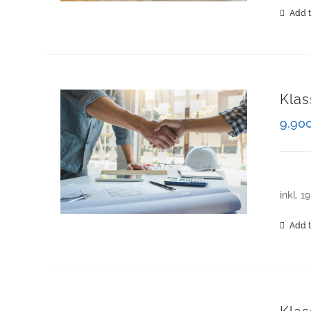
Add t
Klas
9.90
inkl. 1
Add t