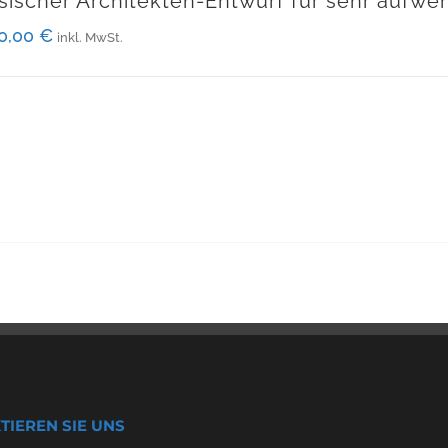
sischer Architekten-Entwurf für sehr aufwe
00,00
€
inkl. MwSt.
TIEREN SIE UNS