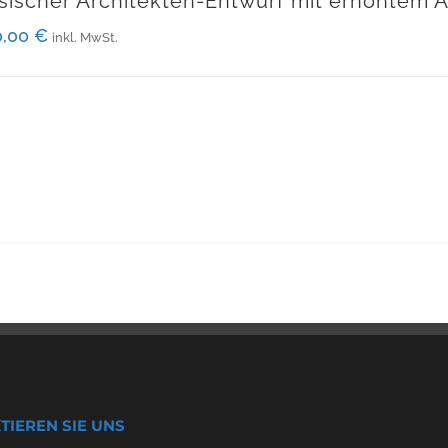
sischer Architekten-Entwurf mit erhöhtem
0,00
€
inkl. MwSt.
TIEREN SIE UNS