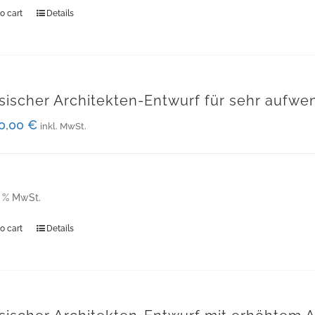
o cart
Details
sischer Architekten-Entwurf für sehr aufwe
00,00
€
inkl. MwSt.
9 % MwSt.
o cart
Details