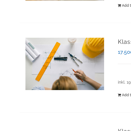
Add t
Klas
17.5
inkl. 1
Add t