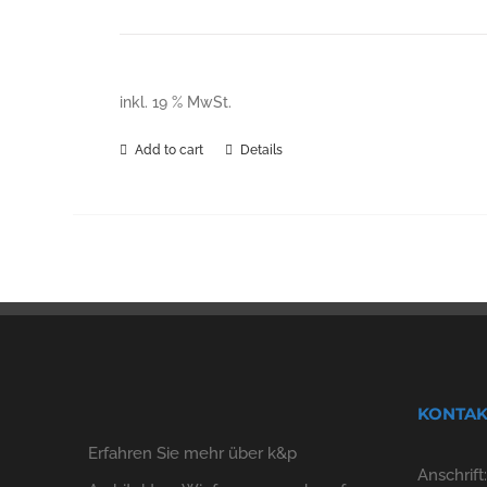
inkl. 19 % MwSt.
Add to cart
Details
KONTAK
Erfahren Sie mehr über k&p
Anschrift